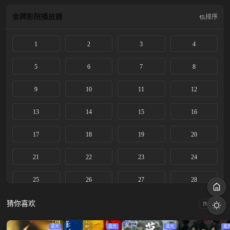
义，在一桩桩匪夷所思的案件中，见心见性、匡扶正义。
金牌影院
播放器
排序
1
2
3
4
5
6
7
8
9
10
11
12
13
14
15
16
17
18
19
20
21
22
23
24
25
26
27
28
29
30
猜你喜欢
换一换
蓝光
蓝光
蓝光
蓝