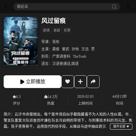
御廷谣‎
风过留痕
剧情
悬疑
犯罪
导演：
张彤
主演：
龚俊
姜武
孙怡
王迅
贾
别名：
尸案调查科
TheTruth
语言：
汉语普通话,国语
立即播放
2026.02.03
44分12秒
6.3
14.3万
评分
热度
上映时间
时间
简介：
云汐市命案频出，每个案件背后似乎都隐藏着不为人知的人性纠葛。市刑
警支队重案大队侦查员叶谦在队长冷启明的带领下，与刑事技术科的司元龙、焦
磊、张子芜等骨干，运用现代刑侦手段，从蛛丝马迹中抽丝剥茧，
层层推进，屡破奇案。他们不仅破解了死亡密码，更在责任与情感之间坚守正