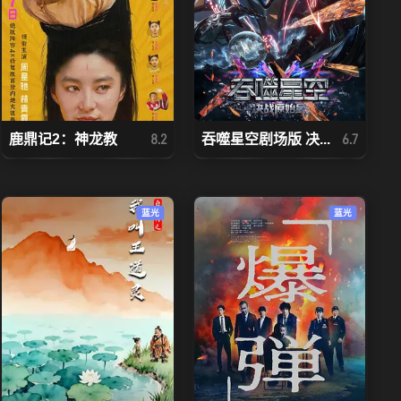
鹿鼎记2：神龙教
吞噬星空剧场版 决...
8.2
6.7
蓝光
蓝光