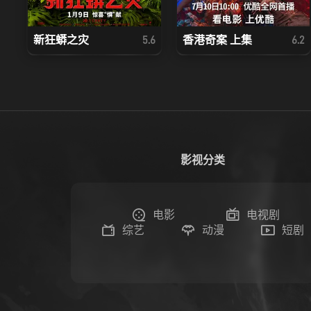
新狂蟒之灾
香港奇案 上集
5.6
6.2
影视分类
电影
电视剧
综艺
动漫
短剧