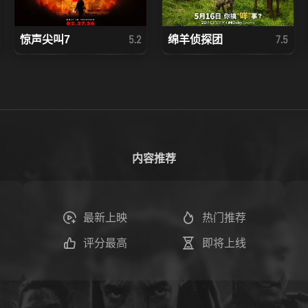
惊声尖叫7
绵羊侦探团
5.2
7.5
内容推荐
最新上映
热门推荐
评分最高
即将上线