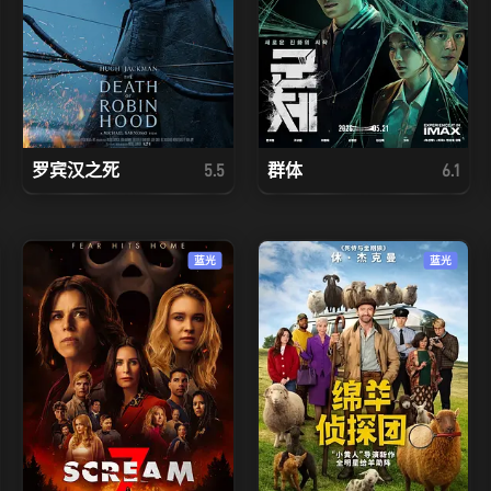
罗宾汉之死
群体
5.5
6.1
蓝光
蓝光