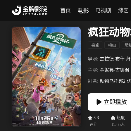
电影
首页
电视剧
综艺
疯狂动物
喜剧
动画
悬
导演:
杰拉德·布什
拜
主演:
金妮弗·古德温
别名:
动物乌托邦2
优
立即播放
8.3
热度
评分
11.4万
人