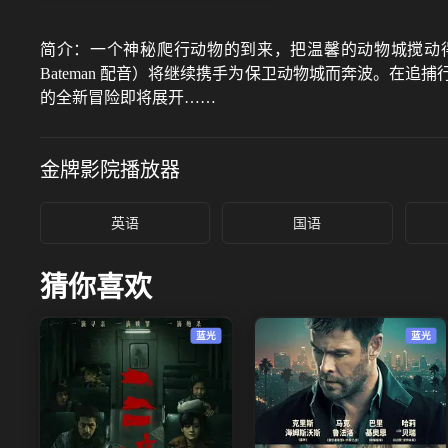
简介：
一个神秘爬行动物的到来，把温馨的动物城搅动得天翻地
Bateman 配音）将继续携手为保卫动物城而奔波。
的全新冒险即将展开……
金牌影院
播放器
英语
国语
猜你喜欢
蓝光
蓝光