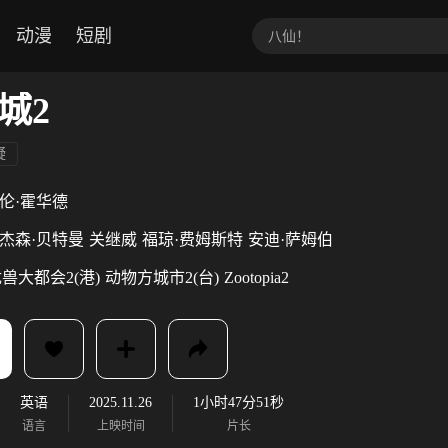
动漫
短剧
城2
疑
伦·霍华德
杰森·贝特曼
关继威
福琼·费姆斯特
安迪·萨姆伯
兽大都会2(港)
动物方城市2(台)
Zootopia2
英语
2025.11.26
1小时47分51秒
语言
上映时间
片长