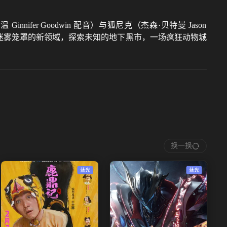
r Goodwin 配音）与狐尼克（杰森·贝特曼 Jason
被迷雾笼罩的新领域，探索未知的地下黑市，一场疯狂动物城
换一换
蓝光
蓝光