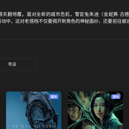
覆。面对全新的城市危机，警官兔朱迪（金妮弗·古德温 Ginnife
在追捕行动中，这对老搭档不仅要揭开新角色的神秘面纱，还要前往
粤语
蓝光
蓝光