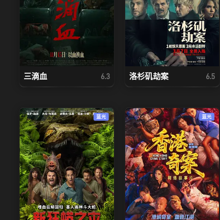
三滴血
洛杉矶劫案
6.3
6.5
蓝光
蓝光